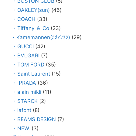
・BOSTON CLUB
(5)
・OAKLEY(sun)
(46)
・COACH
(33)
・Tiffany ＆ Co
(23)
･ Kamemannen(ｶﾒﾏﾝﾈﾝ)
(29)
・GUCCI
(42)
・BVLGARI
(7)
・TOM FORD
(35)
・Saint Laurent
(15)
・ PRADA
(36)
・alain mikli
(11)
・STARCK
(2)
・lafont
(8)
・BEAMS DESIGN
(7)
・NEW.
(3)