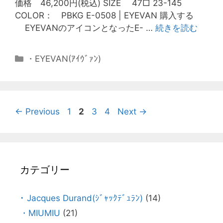
価格 46,200円(税込) SIZE 47□ 23-145
COLOR： PBKG E-0508 | EYEVAN 購入する
EYEVANのアイコンとなったE- …
続きを読む
・EYEVAN(ｱｲｳﾞｧﾝ)
←
Previous
1
2
3
4
Next
→
カテゴリー
･ Jacques Durand(ｼﾞｬｯｸﾃﾞｭﾗﾝ)
(14)
・MIUMIU
(21)